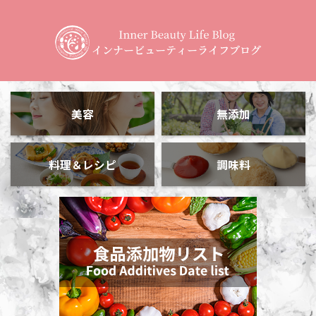
美容
無添加
料理＆レシピ
調味料