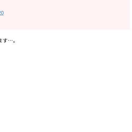
20
ます…。