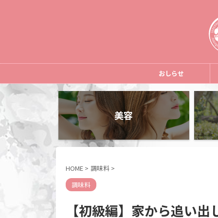
おしらせ
美容
HOME
>
調味料
>
調味料
【初級編】家から追い出