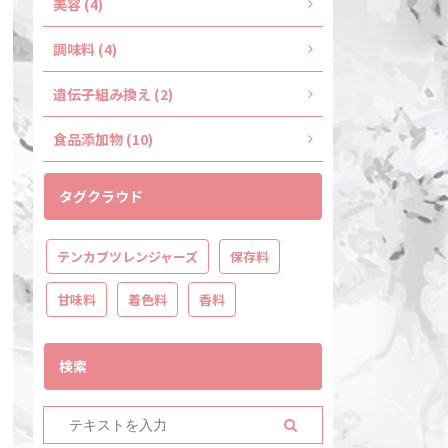
美容 (4)
調味料 (4)
遺伝子組み換え (2)
食品添加物 (10)
タグクラウド
テンカブツレンジャーズ
保存料
甘味料
着色料
香料
検索