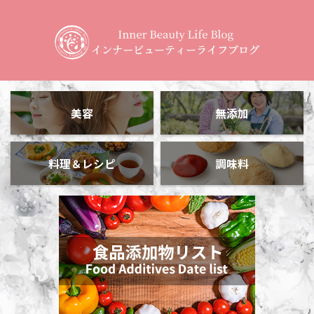
美容
無添加
料理＆レシピ
調味料