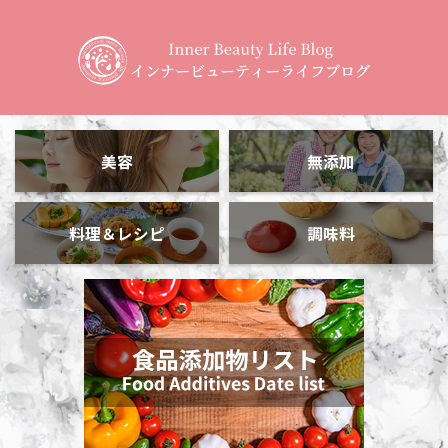
美容
無添加
料理＆レシピ
調味料