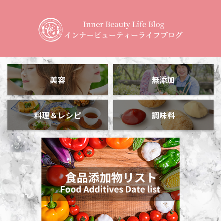
美容
無添加
料理＆レシピ
調味料