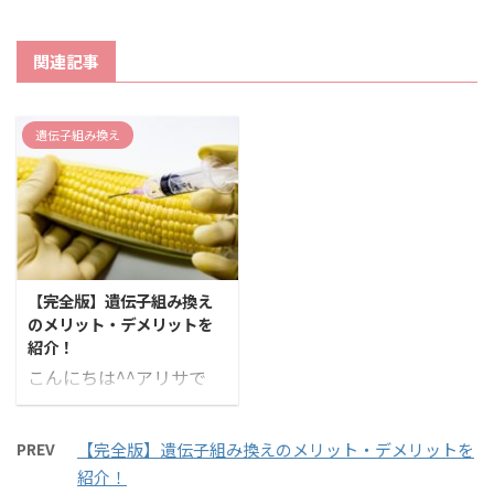
関連記事
遺伝子組み換え
【完全版】遺伝子組み換え
のメリット・デメリットを
紹介！
こんにちは^^アリサで
す。 何か食材を食べる
時に「遺伝子組み換えで
PREV
【完全版】遺伝子組み換えのメリット・デメリットを
はない」というワードを
紹介！
一度は見たことがあると