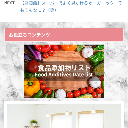
NEXT
【豆知識】スーパーでよく見かけるオーガニック…そ
思います。 遺伝子組み換
もそもなに？（笑）
えを避ける人は多く、あ
まり良い印象はもたれて
いません。 「どっちを
食べる？」と聞かれた
お役立ちコンテンツ
ら、間違いなく遺伝子組
み換えではないものを食
べます。 ですが、遺伝子
組み換えがあるからこそ
コスパを下げて食べれる
ことだってあります。 な
ので、みんなも恩恵を受
けているのです。 今回
は遺伝子組み換えと付き
合っていく上でのメリッ
ト・デメリットの知識を
し ...