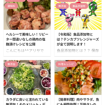
調味料
無添加
食品添加物
ヘルシーで美味しい！リピー
【令和版】食品添加物と
ター間違いなしの鶏肉の塩
は？テンカブツレンジャーズ
麹漬けレシピを公開
が全て説明します！
こんにちは^^アリサで
食品添加物とは？？ 保存
す！ 鶏肉はダイエット中
料・甘味料・着色料・香
によく食べますが、茹で
料など食品の製造過程ま
無添加
料理＆レシピ
るだけだと美味しく食べ
たは食品の加工・保存の
れないので、私は美味し
目的で添加・混和などの
く調理します！ 美しく痩
方法によって使用される
せるためには、美しい料
もののことを言います。
理を食べて健康的に行い
保存料 食品の腐敗や変色
ましょう
— ALISA
の原因となる微生物の増
カラダに良いと言われている
【簡単料理】肉やサラダ、魚
(@IBLP_ALISA) July 2,
殖を抑制し、保存性を高
無添加！そのメリット・デ
にも相性抜群！万能タレの