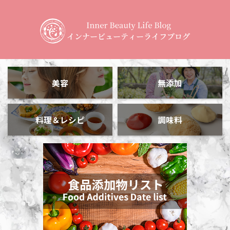
美容
無添加
料理＆レシピ
調味料