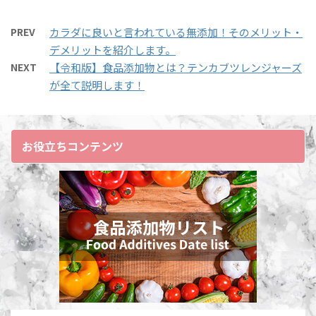
何？ 添加物が何１つと
く1片 生姜 1片 全てみじ
食べたところで綺麗に痩
これらをオーガニッ
して含まれていないもの
ん切り お醤油 65ml お酢
せません。 間違ったダイ
クと思ってしまう人もい
PREV
カラダに良いと言われている無添加！そのメリット・
＝「無添加」 と、思われ
170ml アガベシロップ
エットをする人の特徴と
ますが、実は完全別物で
デメリットを紹介します。
がちですが実は違いま
(は ...
して、「カロリーが低い
す^^#植物由来#無添加
NEXT
【令和版】食品添加物とは？テンカブツレンジャーズ
す。 & ...
もの」を食べますが、そ
— ALISA (@IBLP_ALISA)
が全て説明します！
れはNG。 大切なのはバ
June 22, 2020 「え？オ
ランスです
タンパク
ーガニックと何が違う
質、脂質、炭水化物をし
の？」と、思う人も少な
お役立ちコンテンツ
っかり食べよう*\(^o^)/*
くないはずです。 今回
— ALISA (@IBLP_ALISA)
は、その違いを明確に解
June 15, 2020 ツイート
説させていただきます。
の通り、カロリーだけを
そもそもオーガニック
気にしていても痩せませ
（有機栽培）とは オーガ
ん。 大切なのはバランス
ニックを名乗るために設
です！ 今回はそ ...
けられ ...