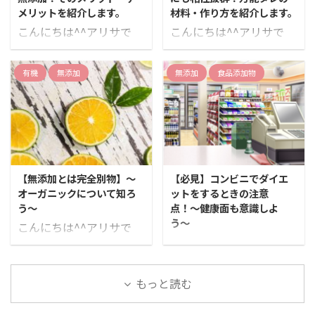
2020 このようなツイー
める添加物です。 甘味料
メリットを紹介します。
材料・作り方を紹介します。
トをしました。 鶏肉は、
砂糖の代用として、甘味
こんにちは^^アリサで
こんにちは^^アリサで
高タンパク低脂質なので
をつけるもの。コストダ
す。 カラダに良いと言
す！ 今回は万能タレに
美容 ダイエット 健康 に
ウンやノンカロリーの目
われている無添加は、そ
ついて紹介させていただ
もオススメです！ 今回
的のために使用されま
有機
無添加
無添加
食品添加物
もそもどのようにカラダ
きます。 題名にも書いて
は、そんな鶏肉を今より
す。 着色料 食品には、
に良いかご存知でしょう
ある通り、肉にかけても
も格段に美味しく食べる
本来様々な色がありま
か^^ 多くの人は「無添
OK、魚やサラダにも相
ためのレシピを紹介させ
す。 自然の状態の色は、
加だから良い」「なんと
性抜群です！ ＜用意す
ていただきます。 塩麹を
長期にわたって維持する
なく良さそう」みたいな
るもの＞ 万能タレを作る
使うと鶏肉が美味 ...
ことが大変難しいため、
感じで、ご購入している
のに用意するものを紹介
加工段階で見栄えをより
【無添加とは完全別物】〜
【必見】コンビニでダイエ
のではないでしょうか？
させていただきます。 か
良くするために、何種類
オーガニックについて知ろ
ットをするときの注意
正しい知識をつけれ食
なり豊富に素材を使って
かの着色料を混ぜ ...
う〜
点！〜健康面も意識しよ
べることで、今後の
ますので買い物前に、メ
う〜
こんにちは^^アリサで
『食』に対する考え方・
モでまとめておくと、ス
こんにちは^^アリサで
す。 こんなツイートをし
見方が大きく変わるので
ムーズに進むと思いま
す。 こんなツイートをし
ました！ スーパーに行く
是非、最後まで読んでい
す。 ミニトマト10個 き
ました！ コンビニダイエ
と ・天然由来 ・植物由
もっと読む
ただけたらなと思いま
ゅうり1本 小ねぎ 適量 玉
ットをする時の注意点！
来 ・無添加 と、書かれ
す。 そもそも無添加って
ねぎ1個 大葉5枚 にんに
カロリーが少ないものを
てる商品が増えましたね